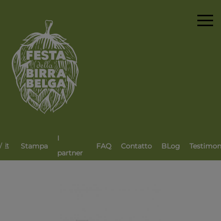
I
/
Stampa
FAQ
Contatto
BLog
Testimon
it
partner