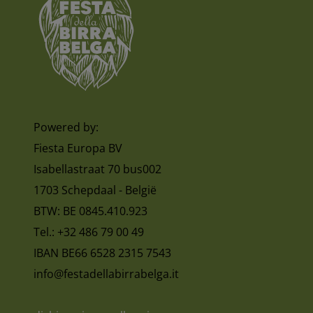
Powered by:
Fiesta Europa BV
Isabellastraat 70 bus002
1703 Schepdaal - België
BTW: BE 0845.410.923
Tel.: +32 486 79 00 49
IBAN BE66 6528 2315 7543
info@festadellabirrabelga.it