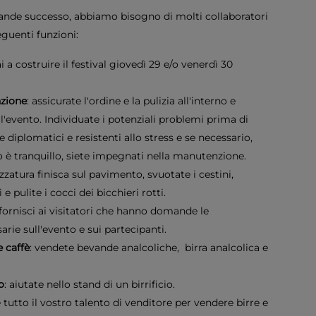
grande successo, abbiamo bisogno di molti collaboratori
eguenti funzioni:
ai a costruire il festival giovedì 29 e/o venerdì 30
zione
: assicurate l'ordine e la pulizia all'interno e
l'evento. Individuate i potenziali problemi prima di
e diplomatici e resistenti allo stress e se necessario,
to è tranquillo, siete impegnati nella manutenzione.
zatura finisca sul pavimento, svuotate i cestini,
 e pulite i cocci dei bicchieri rotti.
 fornisci ai visitatori che hanno domande le
arie sull'evento e sui partecipanti.
 caffè
: vendete bevande analcoliche, birra analcolica e
o
: aiutate nello stand di un birrificio.
te tutto il vostro talento di venditore per vendere birre e