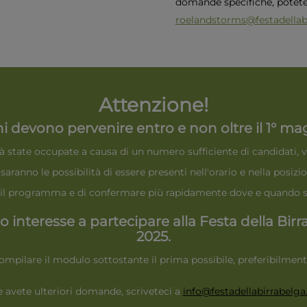
domande specifiche, potete 
roelandstorms@festadellabi
Attenzione!
oni devono pervenire entro e non oltre il 1° mag
 già state occupate a causa di un numero sufficiente di candida
aranno le possibilità di essere presenti nell'orario e nella posizion
re il programma e di confermare più rapidamente dove e quando si
ro interesse a partecipare alla Festa della Bir
2025.
ompilare il modulo sottostante il prima possibile, preferibilment
e avete ulteriori domande, scriveteci a
info@festadellabirrabelga.