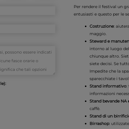
Per rendere il festival un 
entusiasti e questo per le s
Costruzione
: aiuter
maggio.
Steward e manuten
intorno al luogo del
chiunque altro. Siet
siete decisi. Se tut
Impedite che la spaz
sparecchiate i tavoli
le):
Stand informativo
:
informazioni necess
Stand bevande NA e
caffè.
Stand di un birrifici
Birrashop
: utilizza