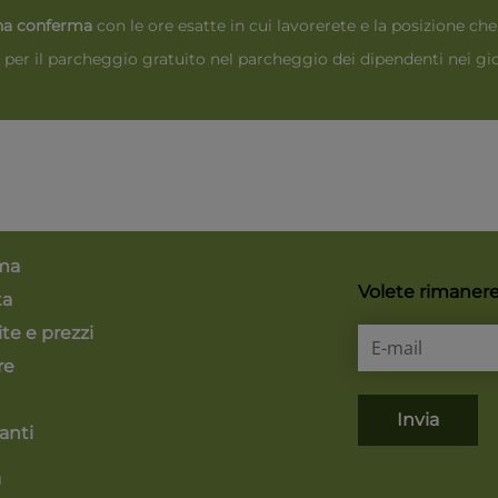
a conferma
con le ore esatte in cui lavorerete e la posizione c
o per il parcheggio gratuito nel parcheggio dei dipendenti nei gior
ma
Volete rimanere 
ta
ite e prezzi
re
Invia
anti
a