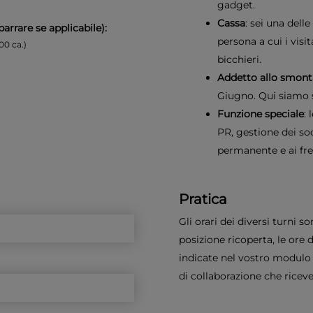
gadget.
Cassa
: sei una dell
rrare se applicabile):
persona a cui i visi
00 ca.)
bicchieri.
Addetto allo smon
Giugno. Qui siamo 
Funzione speciale
:
PR, gestione dei soc
permanente e ai fr
Pratica
Gli orari dei diversi turni s
posizione ricoperta, le ore 
indicate nel vostro modulo di
di collaborazione che ricev