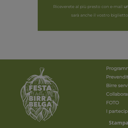
Riceverete al più presto con e-mail
un
sarà anche il vostro bigliett
Program
Prevendi
Birre serv
Collabora
FOTO
I partecip
Stamp