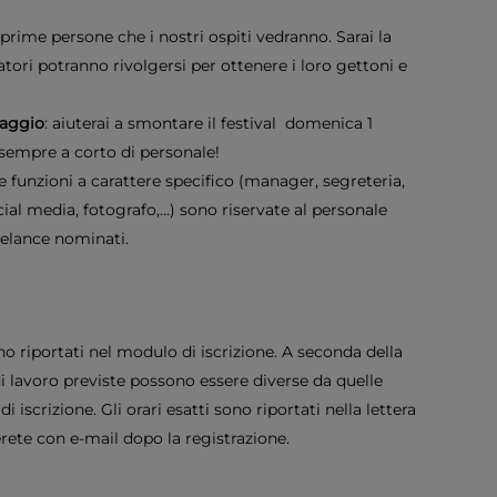
e prime persone che i nostri ospiti vedranno. Sarai la
tatori potranno rivolgersi per ottenere i loro gettoni e
taggio
: aiuterai a smontare il festival domenica 1
sempre a corto di personale!
 le funzioni a carattere specifico (manager, segreteria,
ial media, fotografo,...) sono riservate al personale
eelance nominati.
ono riportati nel modulo di iscrizione. A seconda della
di lavoro previste possono essere diverse da quelle
 iscrizione. Gli orari esatti sono riportati nella lettera
erete con e-mail dopo la registrazione.