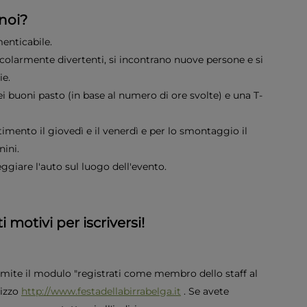
noi?
enticabile.
ticolarmente divertenti, si incontrano nuove persone e si
ie.
i buoni pasto (in base al numero di ore svolte) e una T-
estimento il giovedì e il venerdì e per lo smontaggio il
nini.
giare l'auto sul luogo dell'evento.
 motivi per iscriversi!
amite il modulo "registrati come membro dello staff al
irizzo
http://www.festadellabirrabelga.it
. Se avete