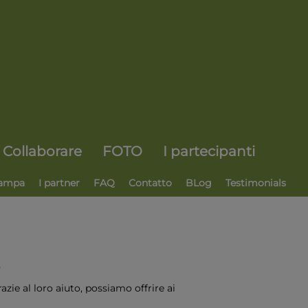
Collaborare
FOTO
I partecipanti
ampa
I partner
FAQ
Contatto
BLog
Testimonials
!
zie al loro aiuto, possiamo offrire ai